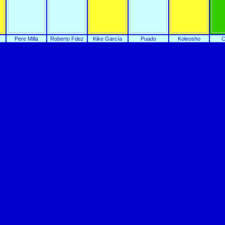
Pere Milla
Roberto Fdez
Kike García
Puado
Koleosho
C