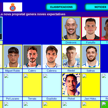
La nova propietat genera noves expectatives
z
Dmitrovic
Fortuño
T
.
Miguel Rubio
Calero
Cabrera
Riedel
Salinas
Pol Lozano
Terrats
Expósito
Pickel
Javi Hdez.
R