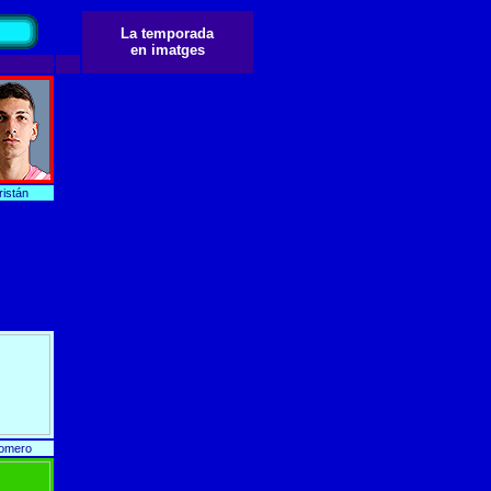
La temporada
en imatges
ristán
omero