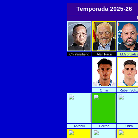
Temporada 2025-26
Ch.Yansheng
Alan Pace
M.Gonzále
Omar
Rubén Schz
Antoniu
Ferran
Urko